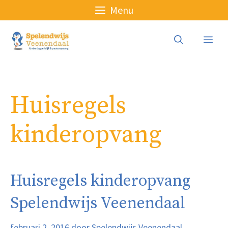
Ga
Menu
naar
de
Me
inhoud
Huisregels
kinderopvang
Huisregels kinderopvang
Spelendwijs Veenendaal
februari 2, 2016
door
Spelendwijs Veenendaal