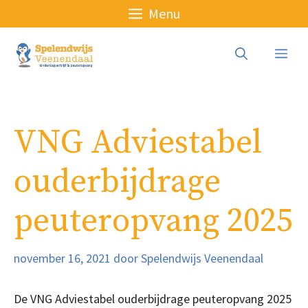
Ga
Menu
naar
de
Me
inhoud
VNG Adviestabel
ouderbijdrage
peuteropvang 2025
november 16, 2021
door
Spelendwijs Veenendaal
De VNG Adviestabel ouderbijdrage peuteropvang 2025