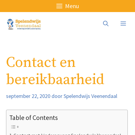
Ga
Menu
naar
de
Me
inhoud
Contact en
bereikbaarheid
september 22, 2020
door
Spelendwijs Veenendaal
Table of Contents