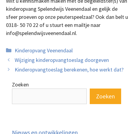
Wilt u kennismaken maken met de begeleidster(s) van
kinderopvang Spelendwijs Veenendaal en gelijk de
sfeer proeven op onze peuterspeelzaal? Ook dan belt u
0318- 50 70 22 of u stuurt een mailtje naar
info@spelendwijsveenendaal.nl.
Categorieën
Kinderopvang Veenendaal
Wijziging kinderopvangtoeslag doorgeven
Kinderopvangtoeslag berekenen, hoe werkt dat?
Zoeken
Zoeken
Nieuws en ontwikkelingen