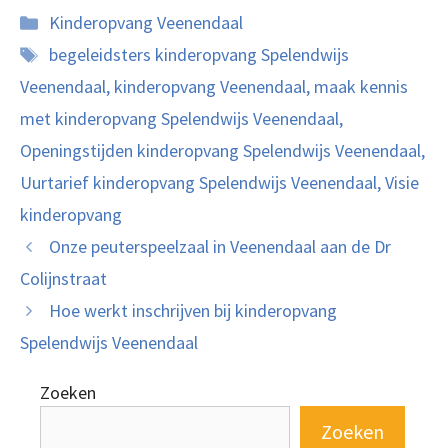
Categorieën
Kinderopvang Veenendaal
Tags
begeleidsters kinderopvang Spelendwijs
Veenendaal
,
kinderopvang Veenendaal
,
maak kennis
met kinderopvang Spelendwijs Veenendaal
,
Openingstijden kinderopvang Spelendwijs Veenendaal
,
Uurtarief kinderopvang Spelendwijs Veenendaal
,
Visie
kinderopvang
Onze peuterspeelzaal in Veenendaal aan de Dr
Colijnstraat
Hoe werkt inschrijven bij kinderopvang
Spelendwijs Veenendaal
Zoeken
Zoeken