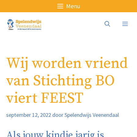
Ga
Menu
naar
de
Me
inhoud
Wij worden vriend
van Stichting BO
viert FEEST
september 12, 2022
door
Spelendwijs Veenendaal
Als jouw kindje jarig is,