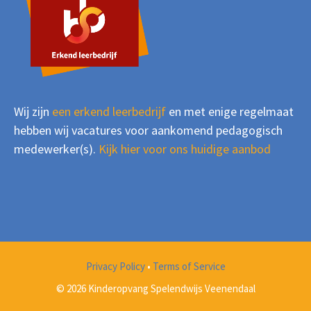
Wij zijn
een erkend leerbedrijf
en met enige regelmaat
hebben wij vacatures voor aankomend pedagogisch
medewerker(s).
Kijk hier voor ons huidige aanbod
Privacy Policy
•
Terms of Service
© 2026 Kinderopvang Spelendwijs Veenendaal