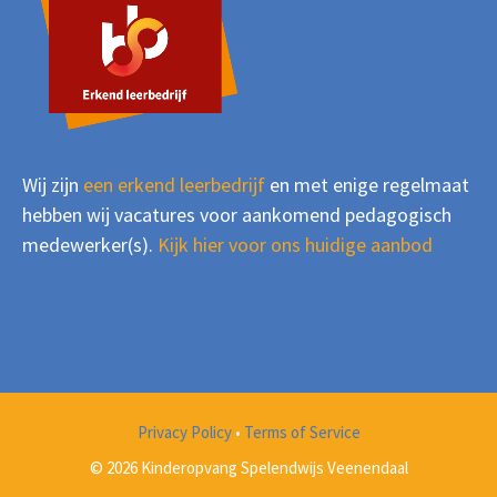
Wij zijn
een erkend leerbedrijf
en met enige regelmaat
hebben wij vacatures voor aankomend pedagogisch
medewerker(s).
Kijk hier voor ons huidige aanbod
Privacy Policy
•
Terms of Service
© 2026 Kinderopvang Spelendwijs Veenendaal