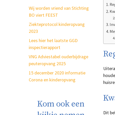
Re
Wij worden vriend van Stichting
Kw
BO viert FEEST
Ziekteprotocol kinderopvang
In
2023
Me
Lees hier het laatste GGD
inspectierapport
Re
VNG Adviestabel ouderbijdrage
peuteropvang 2025
Uitera
15 december 2020 informatie
houde
Corona en kinderopvang
huisre
Kw
Kom ook een
Dit be