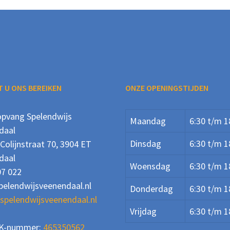
 U ONS BEREIKEN
ONZE OPENINGSTIJDEN
opvang Spelendwijs
Maandag
6:30 t/m 1
daal
Dinsdag
6:30 t/m 1
Colijnstraat 70, 3904 ET
daal
Woensdag
6:30 t/m 1
07 022
pelendwijsveenendaal.nl
Donderdag
6:30 t/m 1
/spelendwijsveenendaal.nl
Vrijdag
6:30 t/m 1
K-nummer:
465350562