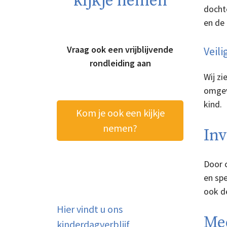
kijkje nemen
dochte
en de 
Vraag ook een vrijblijvende
Veili
rondleiding aan
Wij z
omgev
kind.
Kom je ook een kijkje
nemen?
Inv
Door c
en spe
ook de
Hier vindt u ons
Mee
kinderdagverblijf