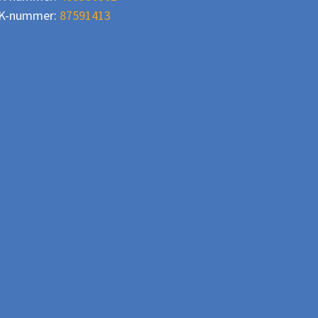
K-nummer:
87591413