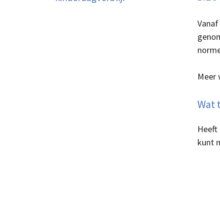
Vanaf 
genome
norme
Meer 
Wat t
Heeft
kunt 