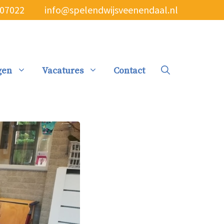
507022
info@spelendwijsveenendaal.nl
gen
Vacatures
Contact