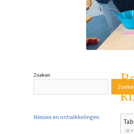
Re
Zoeken
Zoeke
k
Nieuws en ontwikkelingen
Tab