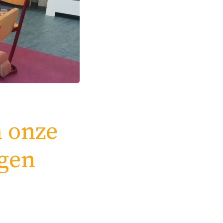
n onze
gen